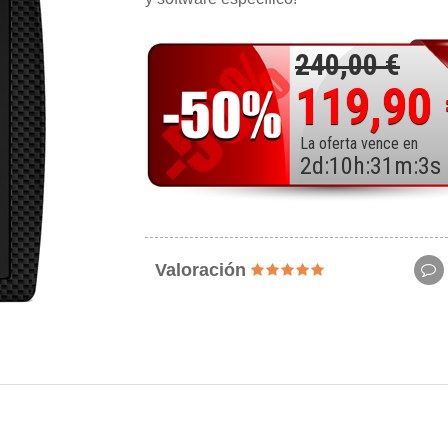
240,00 €
119,90
La oferta vence en
2
d
:
10
h
:
31
m
:
1
s
Valoración