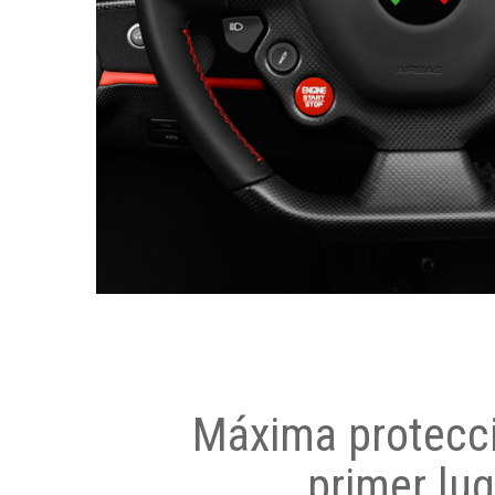
Máxima protecci
primer lug