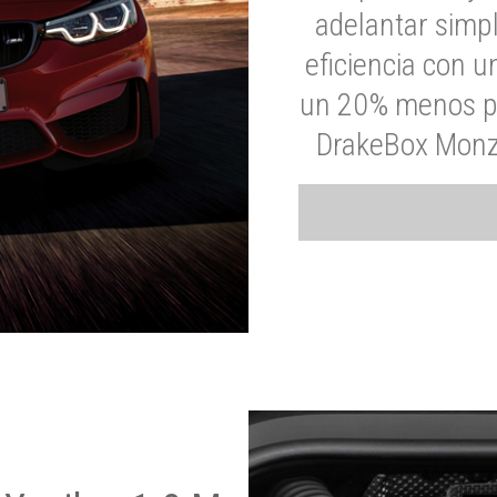
adelantar simp
eficiencia con 
un 20% menos par
DrakeBox Monza