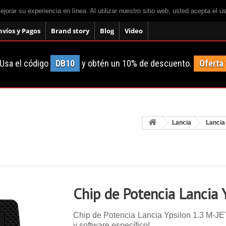
mejorar su experiencia en línea. Al utilizar nuestro sitio web, usted acepta el 
nvíos y Pagos
Brand story
Blog
Video
Usa el código
DB10
y obtén un 10% de descuento.
Oferta
Lancia
Lancia
Chip de Potencia Lancia 
Chip de Potencia Lancia Ypsilon 1.3 M-JET 
y software específico!