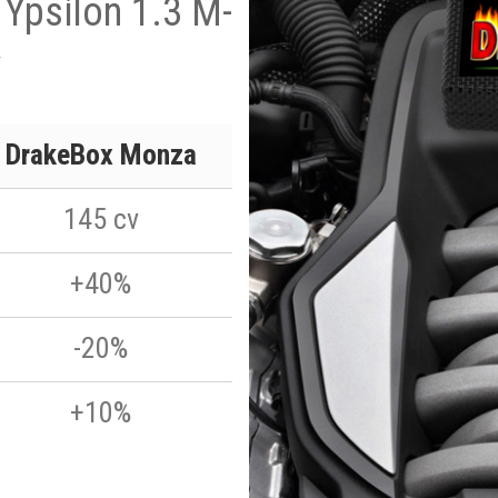
 Ypsilon 1.3 M-
v
DrakeBox Monza
145 cv
+40%
-20%
+10%