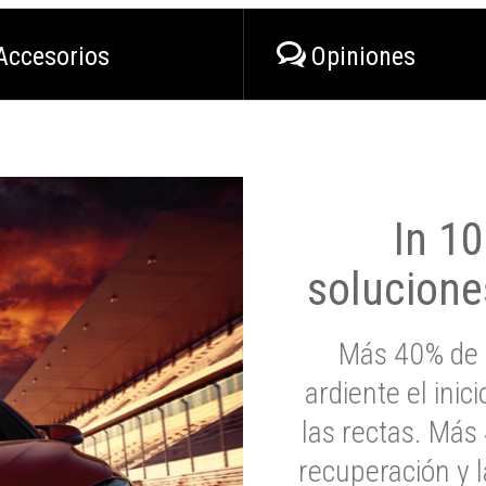
Accesorios
Opiniones
In 1
solucione
Más 40% de 
ardiente el inic
las rectas. Má
recuperación y l