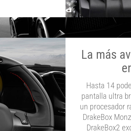
La más av
e
Hasta 14 pod
pantalla ultra br
un procesador rá
DrakeBox Monza
DrakeBox2 exc