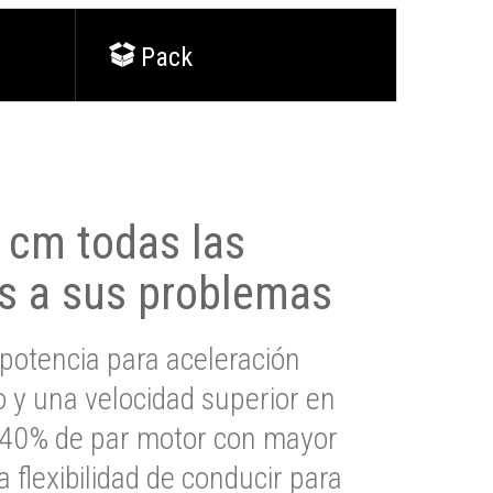
Pack
0 cm todas las
s a sus problemas
potencia para aceleración
io y una velocidad superior en
s 40% de par motor con mayor
a flexibilidad de conducir para