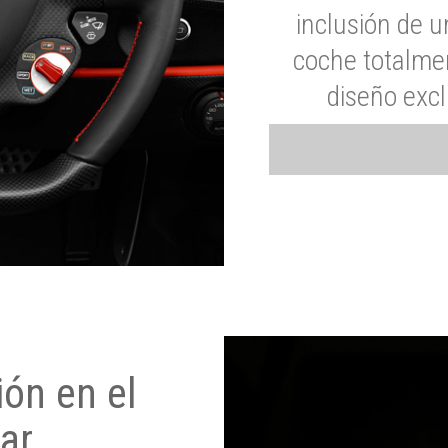
inclusión de u
coche totalme
diseño exc
ón en el
ar