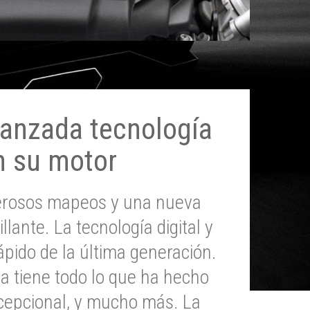
anzada tecnología
n su motor
erosos mapeos y una nueva
illante. La tecnología digital y
pido de la última generación.
 tiene todo lo que ha hecho
epcional, y mucho más. La