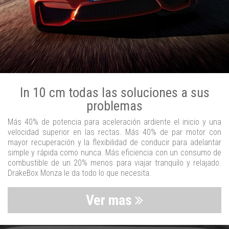
In 10 cm todas las soluciones a sus
problemas
Más 40% de potencia para aceleración ardiente el inicio y una
velocidad superior en las rectas. Más 40% de par motor con
mayor recuperación y la flexibilidad de conducir para adelantar
simple y rápida como nunca. Más eficiencia con un consumo de
combustible de un 20% menos para viajar tranquilo y relajado.
DrakeBox Monza le da todo lo que necesita.
Ver mas