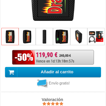
119,90 €
240,00 €
Vence en
1
d
:
13
h
:
18
m
:
56
s
Añadir al carrito
Envío gratis!
Valoración