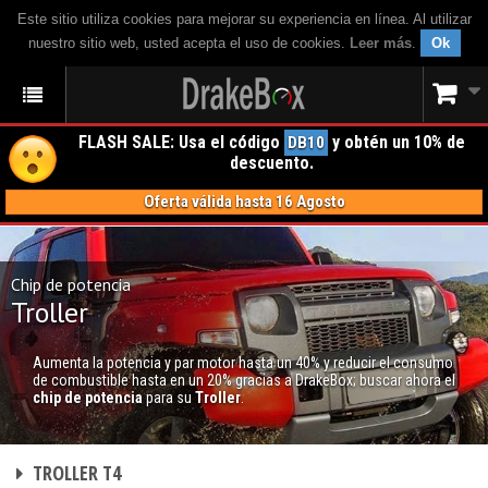
Este sitio utiliza cookies para mejorar su experiencia en línea. Al utilizar
nuestro sitio web, usted acepta el uso de cookies.
Leer más
.
Ok
FLASH SALE: Usa el código
y obtén un 10% de
DB10
descuento.
Oferta válida hasta 16 Agosto
Chip de potencia
Troller
Aumenta la potencia y par motor hasta un 40% y reducir el consumo
de combustible hasta en un 20% gracias a DrakeBox; buscar ahora el
chip de potencia
para su
Troller
.
CHIP DE POTENCIA
TROLLER T4