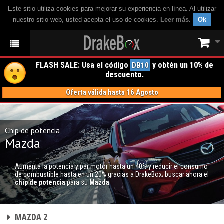
Este sitio utiliza cookies para mejorar su experiencia en línea. Al utilizar
nuestro sitio web, usted acepta el uso de cookies.
Leer más
.
Ok
FLASH SALE: Usa el código
y obtén un 10% de
DB10
descuento.
Oferta válida hasta 16 Agosto
Chip de potencia
Mazda
Aumenta la potencia y par motor hasta un 40% y reducir el consumo
de combustible hasta en un 20% gracias a DrakeBox; buscar ahora el
chip de potencia
para su
Mazda
.
CHIP DE POTENCIA
MAZDA 2