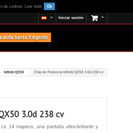
uso de cookies.
Leer más
.
Ok
Iniciar sesión
 válida hasta 9 Agosto
Infiniti QX50
Chip de Potencia Infiniti QX50 3.0d 238 cv
i QX50 3.0d 238 cv
cv. 14 mapeos, una pantalla ultra-brillante y