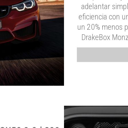
adelantar simp
eficiencia con 
un 20% menos par
DrakeBox Monza