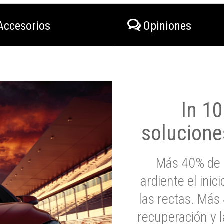
Accesorios
Opiniones
In 1
solucione
Más 40% de 
ardiente el inic
las rectas. Má
recuperación y l