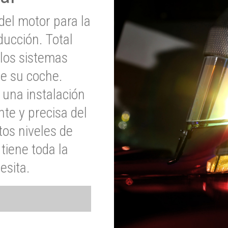
del motor para la
ucción. Total
 los sistemas
de su coche.
 una instalación
nte y precisa del
tos niveles de
tiene toda la
esita.