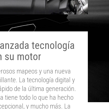
anzada tecnología
n su motor
erosos mapeos y una nueva
illante. La tecnología digital y
pido de la última generación.
 tiene todo lo que ha hecho
epcional, y mucho más. La