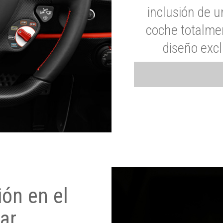
inclusión de u
coche totalme
diseño exc
ón en el
ar