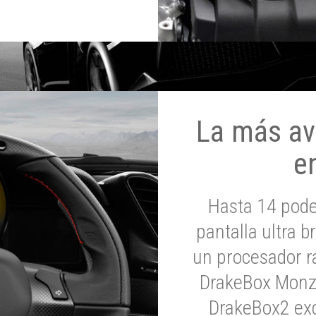
La más av
e
Hasta 14 pod
pantalla ultra br
un procesador rá
DrakeBox Monza
DrakeBox2 exc