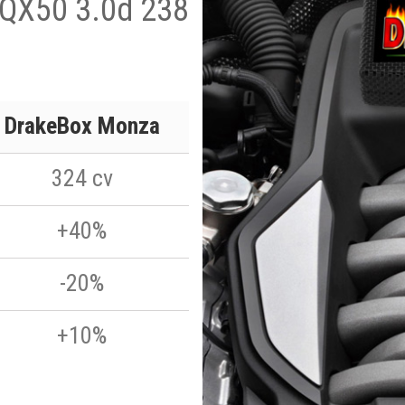
i QX50 3.0d 238
DrakeBox Monza
324 cv
+40%
-20%
+10%