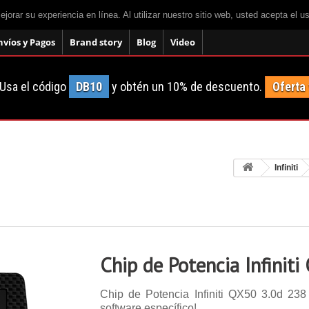
mejorar su experiencia en línea. Al utilizar nuestro sitio web, usted acepta el 
nvíos y Pagos
Brand story
Blog
Video
Usa el código
DB10
y obtén un 10% de descuento.
Oferta
Infiniti
Chip de Potencia Infinit
Chip de Potencia Infiniti QX50 3.0d 238 
software específico!