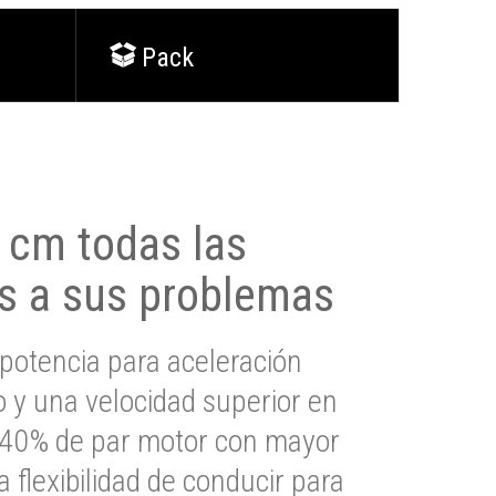
Pack
0 cm todas las
s a sus problemas
potencia para aceleración
io y una velocidad superior en
s 40% de par motor con mayor
a flexibilidad de conducir para