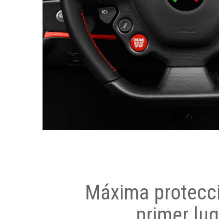
Máxima protecci
primer lug