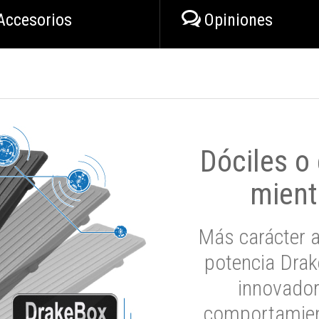
Accesorios
Opiniones
Dóciles o
mient
Más carácter a
potencia Drak
innovador
comportamien