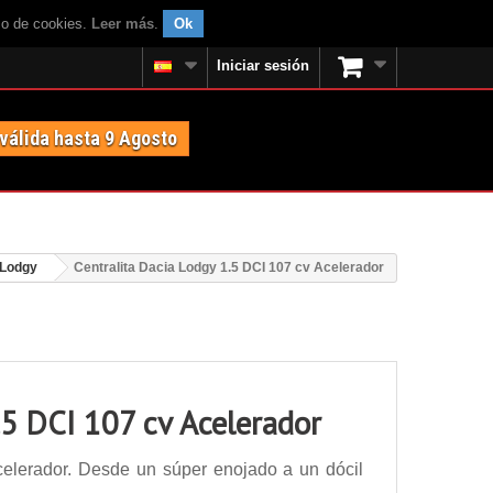
uso de cookies.
Leer más
.
Ok
Iniciar sesión
 válida hasta 9 Agosto
 Lodgy
Centralita Dacia Lodgy 1.5 DCI 107 cv Acelerador
.5 DCI 107 cv Acelerador
celerador. Desde un súper enojado a un dócil
.