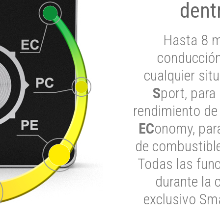
dent
Hasta 8 m
conducción
cualquier si
S
port, para
rendimiento de
EC
onomy, para
de combustible
Todas las func
durante la 
exclusivo Sma