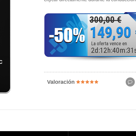
300,00 €
149,90
La oferta vence en
2
d
:
12
h
:
40
m
:
29
Valoración