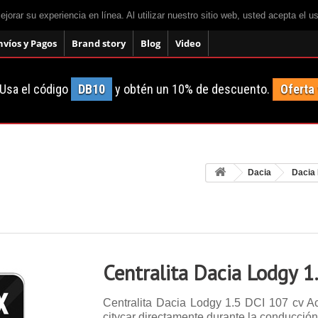
mejorar su experiencia en línea. Al utilizar nuestro sitio web, usted acepta el 
nvíos y Pagos
Brand story
Blog
Video
Usa el código
DB10
y obtén un 10% de descuento.
Oferta
Dacia
Dacia
Centralita Dacia Lodgy 1
Centralita Dacia Lodgy 1.5 DCI 107 cv A
citycar directamente durante la conducción