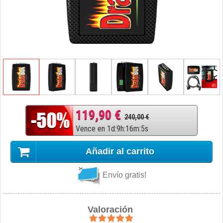
119,90 €
240,00 €
Vence en
1
d
:
9
h
:
16
m
:
4
s
Añadir al carrito
Envío gratis!
Valoración