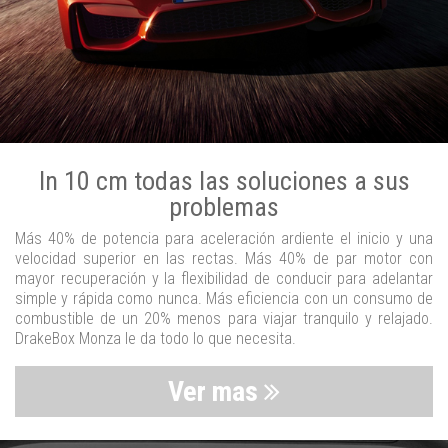
In 10 cm todas las soluciones a sus
problemas
Más 40% de potencia para aceleración ardiente el inicio y una
velocidad superior en las rectas. Más 40% de par motor con
mayor recuperación y la flexibilidad de conducir para adelantar
simple y rápida como nunca. Más eficiencia con un consumo de
combustible de un 20% menos para viajar tranquilo y relajado.
DrakeBox Monza le da todo lo que necesita.
Ver mas