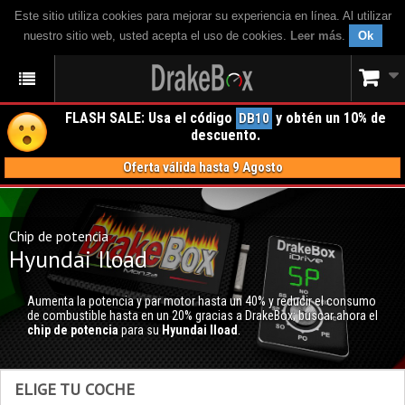
Este sitio utiliza cookies para mejorar su experiencia en línea. Al utilizar
nuestro sitio web, usted acepta el uso de cookies.
Leer más
.
Ok
FLASH SALE: Usa el código
y obtén un 10% de
DB10
descuento.
Oferta válida hasta 9 Agosto
Chip de potencia
Hyundai Iload
Aumenta la potencia y par motor hasta un 40% y reducir el consumo
de combustible hasta en un 20% gracias a DrakeBox; buscar ahora el
chip de potencia
para su
Hyundai Iload
.
ELIGE TU COCHE