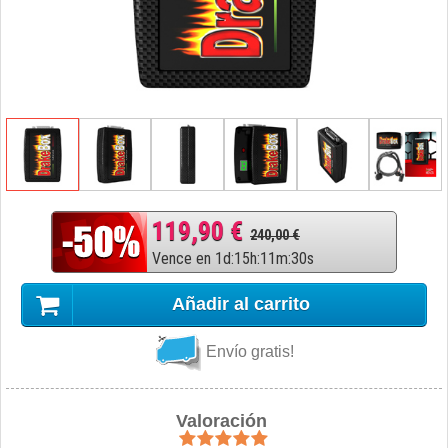
119,90 €
240,00 €
Vence en
1
d
:
15
h
:
11
m
:
29
s
Añadir al carrito
Envío gratis!
Valoración