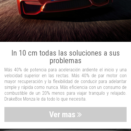
In 10 cm todas las soluciones a sus
problemas
Más 40% de potencia para aceleración ardiente el inicio y una
velocidad superior en las rectas. Más 40% de par motor con
mayor recuperación y la flexibilidad de conducir para adelantar
simple y rápida como nunca. Más eficiencia con un consumo de
combustible de un 20% menos para viajar tranquilo y relajado.
DrakeBox Monza le da todo lo que necesita.
Ver mas