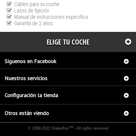
Cables para su coche
Lazos de fijación
Manual de instrucciones específica
Garantía de 2 años
ELIGE TU COCHE
Síguenos en Facebook
Nuestros servicios
Configuración la tienda
Otros están viendo
TM
© 2009-2022 DrakeBox
- All rights reserved
Chip de potencia Italianspeed Mazda 2 1.6 D 90 cv
Chip de potencia Racingbox Mazda 2
1.6 D 90 cv
Chip de potencia Exedigitaltuning Mazda 2 1.6 D 90 cv