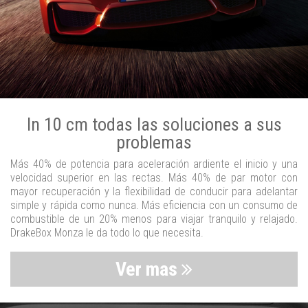
In 10 cm todas las soluciones a sus
problemas
Más 40% de potencia para aceleración ardiente el inicio y una
velocidad superior en las rectas. Más 40% de par motor con
mayor recuperación y la flexibilidad de conducir para adelantar
simple y rápida como nunca. Más eficiencia con un consumo de
combustible de un 20% menos para viajar tranquilo y relajado.
DrakeBox Monza le da todo lo que necesita.
Ver mas