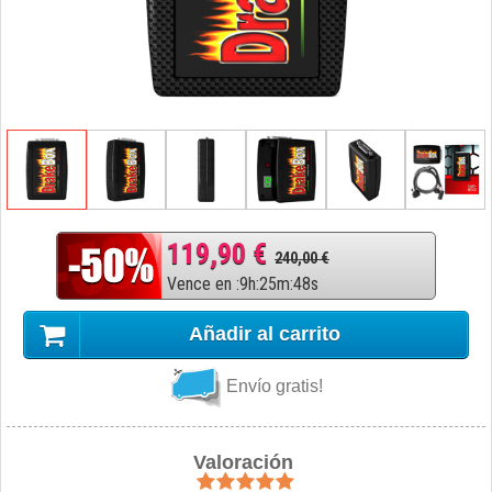
119,90 €
240,00 €
Vence en
:
9
h
:
25
m
:
47
s
Añadir al carrito
Envío gratis!
Valoración