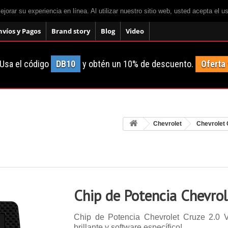
mejorar su experiencia en línea. Al utilizar nuestro sitio web, usted acepta el 
nvíos y Pagos
Brand story
Blog
Video
Usa el código
DB10
y obtén un 10% de descuento.
Oferta
Chevrolet
Chevrolet 
Chip de Potencia Chevrol
Chip de Potencia Chevrolet Cruze 2.0 V
brillante y software específico!