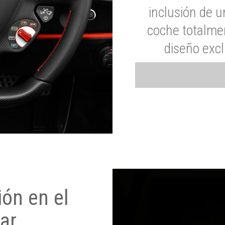
inclusión de u
coche totalme
diseño exc
ón en el
ar