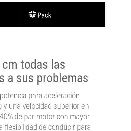
Pack
0 cm todas las
s a sus problemas
potencia para aceleración
io y una velocidad superior en
s 40% de par motor con mayor
a flexibilidad de conducir para