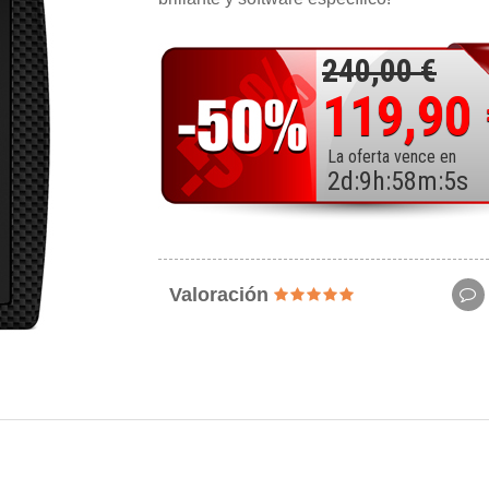
240,00 €
119,90
La oferta vence en
2
d
:
9
h
:
58
m
:
3
s
Valoración