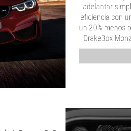
adelantar simp
eficiencia con 
un 20% menos par
DrakeBox Monza