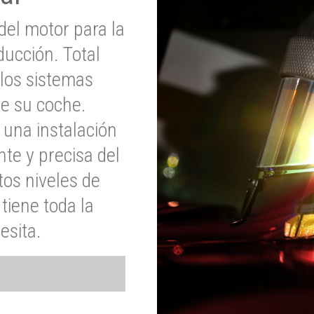
del motor para la
ucción. Total
 los sistemas
de su coche.
 una instalación
nte y precisa del
tos niveles de
tiene toda la
esita.