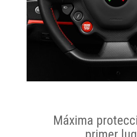
Máxima protecci
primer lug