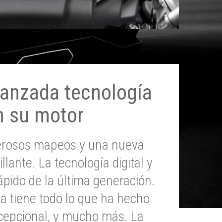
anzada tecnología
n su motor
erosos mapeos y una nueva
illante. La tecnología digital y
pido de la última generación.
 tiene todo lo que ha hecho
epcional, y mucho más. La