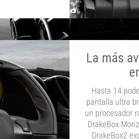
La más av
e
Hasta 14 pod
pantalla ultra br
un procesador rá
DrakeBox Monza
DrakeBox2 exc