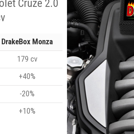
olet Cruze 2.0
cv
DrakeBox Monza
179 cv
+40%
-20%
+10%