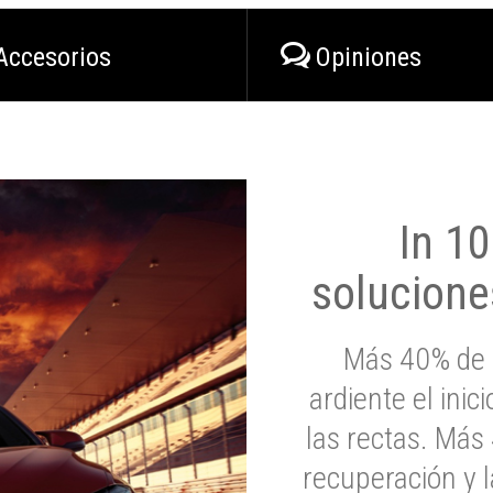
Accesorios
Opiniones
In 1
solucione
Más 40% de 
ardiente el inic
las rectas. Má
recuperación y l