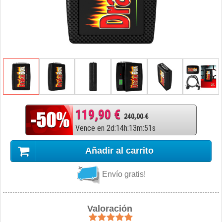
119,90 €
240,00 €
Vence en
2
d
:
14
h
:
13
m
:
50
s
Añadir al carrito
Envío gratis!
Valoración