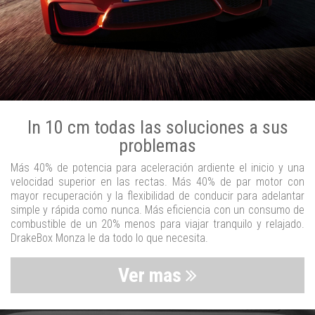
In 10 cm todas las soluciones a sus
problemas
Más 40% de potencia para aceleración ardiente el inicio y una
velocidad superior en las rectas. Más 40% de par motor con
mayor recuperación y la flexibilidad de conducir para adelantar
simple y rápida como nunca. Más eficiencia con un consumo de
combustible de un 20% menos para viajar tranquilo y relajado.
DrakeBox Monza le da todo lo que necesita.
Ver mas