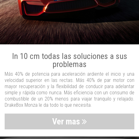
In 10 cm todas las soluciones a sus
problemas
Más 40% de potencia para aceleración ardiente el inicio y una
velocidad superior en las rectas. Más 40% de par motor con
mayor recuperación y la flexibilidad de conducir para adelantar
simple y rápida como nunca. Más eficiencia con un consumo de
combustible de un 20% menos para viajar tranquilo y relajado.
DrakeBox Monza le da todo lo que necesita.
Ver mas