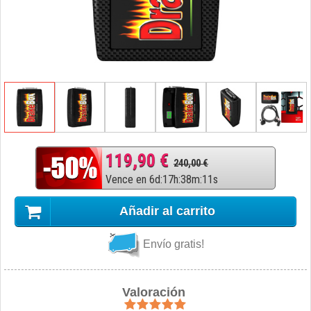
119,90 €
240,00 €
Vence en
6
d
:
17
h
:
38
m
:
10
s
Añadir al carrito
Envío gratis!
Valoración