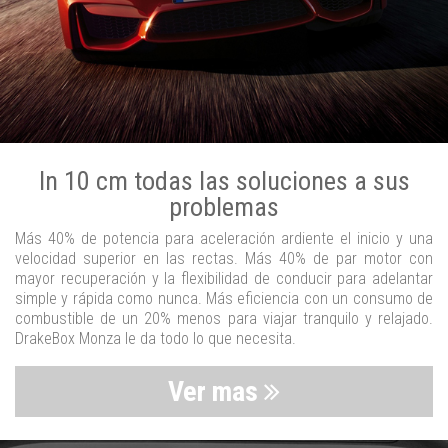
In 10 cm todas las soluciones a sus
problemas
Más 40% de potencia para aceleración ardiente el inicio y una
velocidad superior en las rectas. Más 40% de par motor con
mayor recuperación y la flexibilidad de conducir para adelantar
simple y rápida como nunca. Más eficiencia con un consumo de
combustible de un 20% menos para viajar tranquilo y relajado.
DrakeBox Monza le da todo lo que necesita.
Ver mas