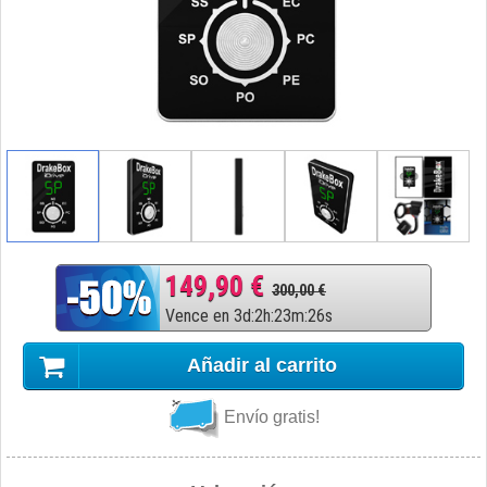
149,90 €
300,00 €
Vence en
3
d
:
2
h
:
23
m
:
25
s
Añadir al carrito
Envío gratis!