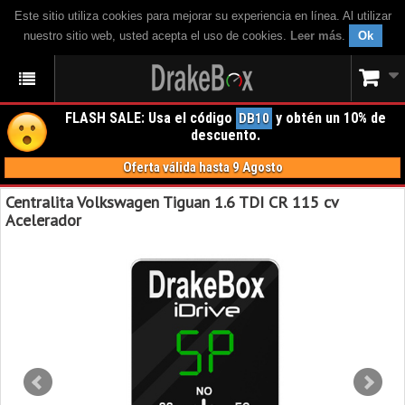
Este sitio utiliza cookies para mejorar su experiencia en línea. Al utilizar
nuestro sitio web, usted acepta el uso de cookies.
Leer más
.
Ok
FLASH SALE: Usa el código
y obtén un 10% de
DB10
descuento.
Oferta válida hasta 9 Agosto
Centralita Volkswagen Tiguan 1.6 TDI CR 115 cv
Acelerador