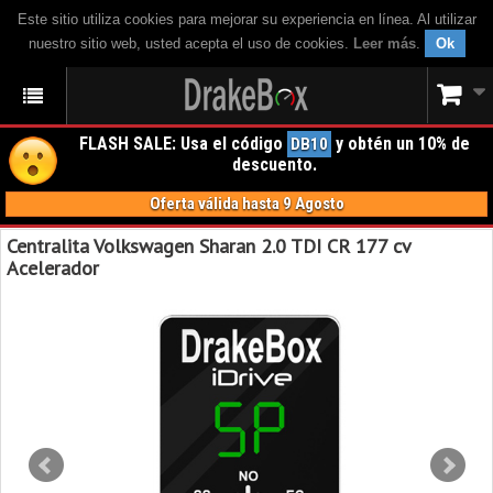
Este sitio utiliza cookies para mejorar su experiencia en línea. Al utilizar
nuestro sitio web, usted acepta el uso de cookies.
Leer más
.
Ok
FLASH SALE: Usa el código
y obtén un 10% de
DB10
descuento.
Oferta válida hasta 9 Agosto
Centralita Volkswagen Sharan 2.0 TDI CR 177 cv
Acelerador