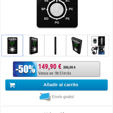
149,90 €
300,00 €
Vence en
:
9
h
:
51
m
:
5
s
Añadir al carrito
Envío gratis!