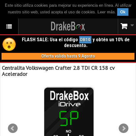
Este sitio utiliza cookies para mejorar su experiencia en línea. Al utilizar
nuestro sitio web, usted acepta el uso de cookies.
Leer más
.
Ok
FLASH SALE: Usa el código
y obtén un 10% de
DB10
descuento.
Oferta válida hasta 9 Agosto
Centralita Volkswagen Crafter 2.8 TDI CR 158 cv
Acelerador