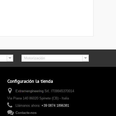
Motorización
Configuración la tienda
IT09945370014
Via Piana 140 86020 Spinete (CB) - Italia
Llámanos ahora:
+39 0874 1896381
Contacte-nos