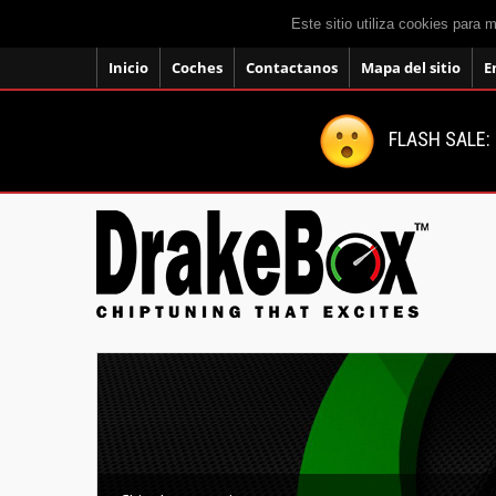
Este sitio utiliza cookies para 
Inicio
Coches
Contactanos
Mapa del sitio
E
FLASH SALE: 