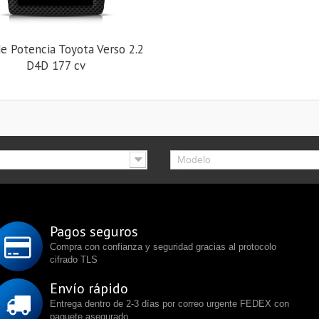
e Potencia Toyota Verso 2.2
D4D 177 cv
Modelo
Pagos seguros
Compra con confianza y seguridad gracias al protocolo
cifrado TLS
Envío rápido
Entrega dentro de 2-3 días por correo urgente FEDEX con
paquete asegurado