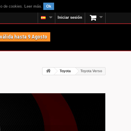
uso de cookies.
Leer más
.
Ok
Iniciar sesión
 válida hasta 9 Agosto
Toyota
Toyota Verso