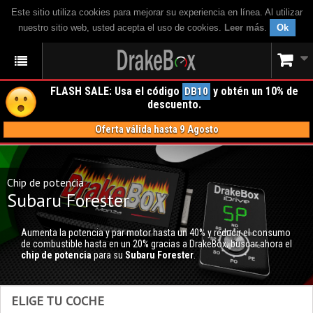
Este sitio utiliza cookies para mejorar su experiencia en línea. Al utilizar
nuestro sitio web, usted acepta el uso de cookies.
Leer más
.
Ok
FLASH SALE: Usa el código
y obtén un 10% de
DB10
descuento.
Oferta válida hasta 9 Agosto
Chip de potencia
Subaru Forester
Aumenta la potencia y par motor hasta un 40% y reducir el consumo
de combustible hasta en un 20% gracias a DrakeBox; buscar ahora el
chip de potencia
para su
Subaru Forester
.
ELIGE TU COCHE