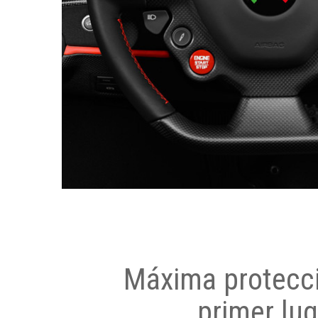
Máxima protecci
primer lug