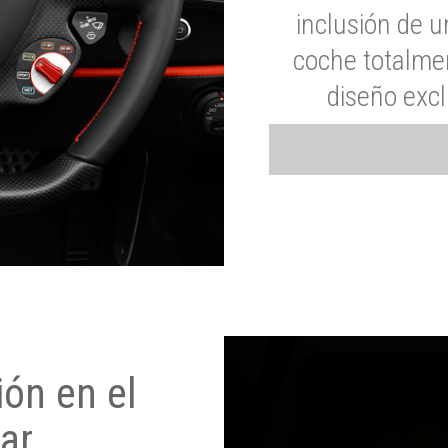
inclusión de u
coche totalme
diseño exc
ón en el
ar