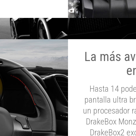
La más av
e
Hasta 14 pod
pantalla ultra br
un procesador rá
DrakeBox Monza
DrakeBox2 exc