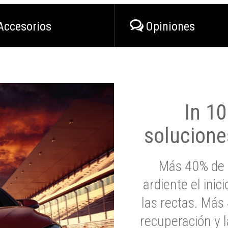
Accesorios
Opiniones
In 1
solucione
Más 40% de 
ardiente el inic
las rectas. Má
recuperación y l