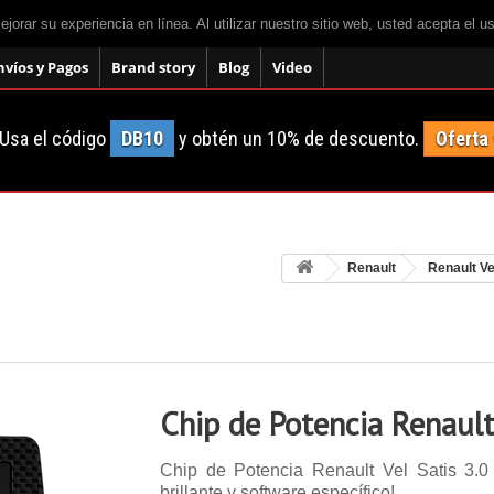
mejorar su experiencia en línea. Al utilizar nuestro sitio web, usted acepta el 
nvíos y Pagos
Brand story
Blog
Video
Usa el código
DB10
y obtén un 10% de descuento.
Oferta
Renault
Renault Ve
Chip de Potencia Renault
Chip de Potencia Renault Vel Satis 3.0
brillante y software específico!