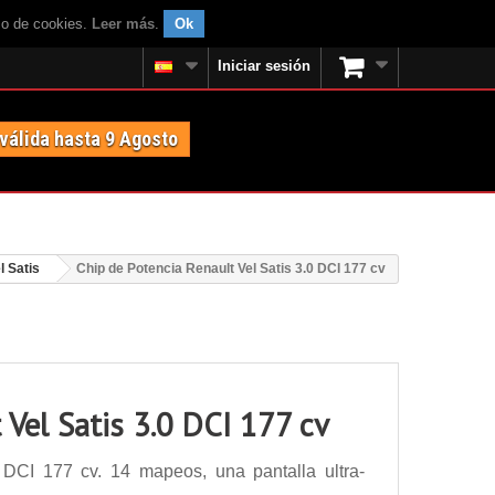
uso de cookies.
Leer más
.
Ok
Iniciar sesión
 válida hasta 9 Agosto
l Satis
Chip de Potencia Renault Vel Satis 3.0 DCI 177 cv
 Vel Satis 3.0 DCI 177 cv
 DCI 177 cv. 14 mapeos, una pantalla ultra-