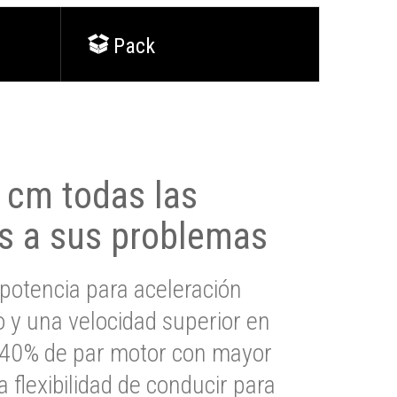
Pack
0 cm todas las
s a sus problemas
potencia para aceleración
io y una velocidad superior en
s 40% de par motor con mayor
a flexibilidad de conducir para