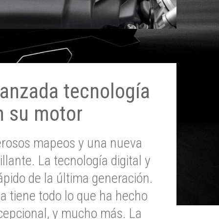
anzada tecnología
n su motor
erosos mapeos y una nueva
illante. La tecnología digital y
pido de la última generación.
 tiene todo lo que ha hecho
epcional, y mucho más. La