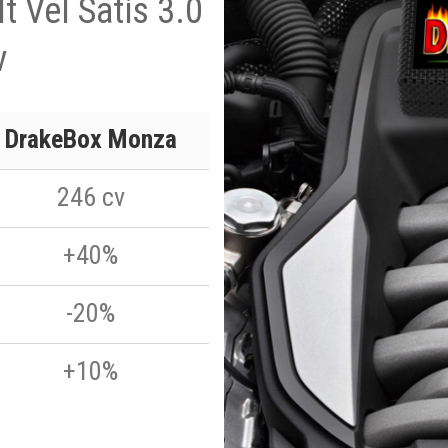
t Vel Satis 3.0
v
DrakeBox Monza
246 cv
+40%
-20%
+10%