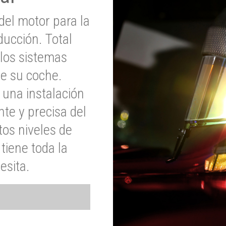
del motor para la
ucción. Total
 los sistemas
de su coche.
 una instalación
nte y precisa del
tos niveles de
tiene toda la
esita.