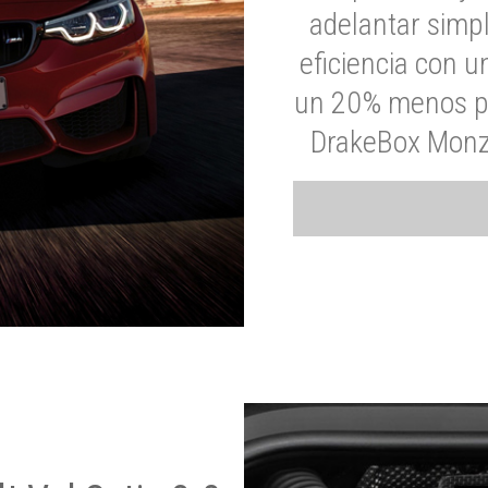
adelantar simp
eficiencia con 
un 20% menos par
DrakeBox Monza