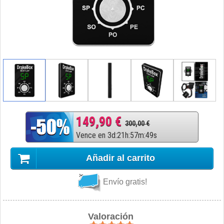
149,90 €
300,00 €
Vence en
3
d
:
21
h
:
57
m
:
48
s
Añadir al carrito
Envío gratis!
Valoración