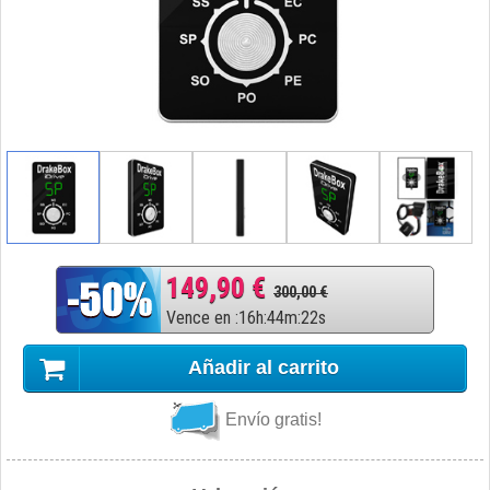
149,90 €
300,00 €
Vence en
:
16
h
:
44
m
:
21
s
Añadir al carrito
Envío gratis!