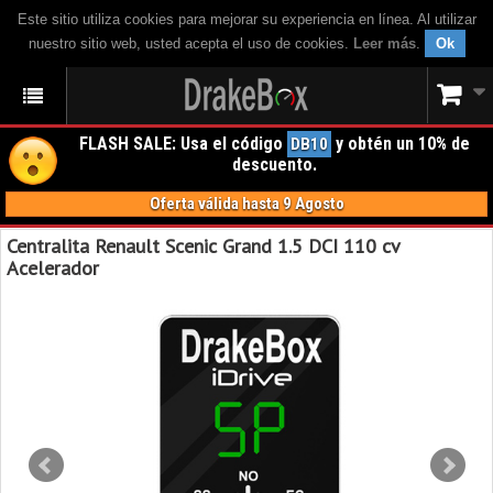
Este sitio utiliza cookies para mejorar su experiencia en línea. Al utilizar
nuestro sitio web, usted acepta el uso de cookies.
Leer más
.
Ok
FLASH SALE: Usa el código
y obtén un 10% de
DB10
descuento.
Oferta válida hasta 9 Agosto
Centralita Renault Scenic Grand 1.5 DCI 110 cv
Acelerador