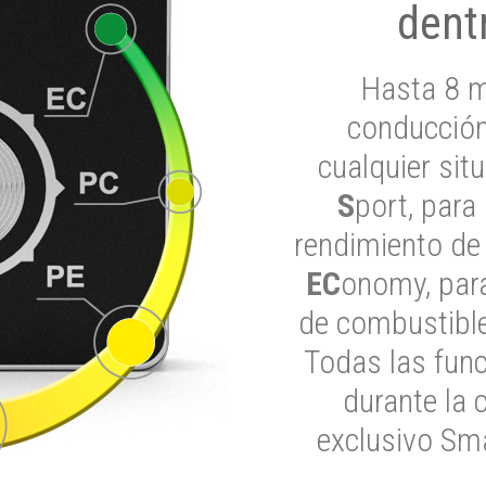
dent
Hasta 8 m
conducción
cualquier si
S
port, para
rendimiento de
EC
onomy, para
de combustible
Todas las func
durante la 
exclusivo Sma