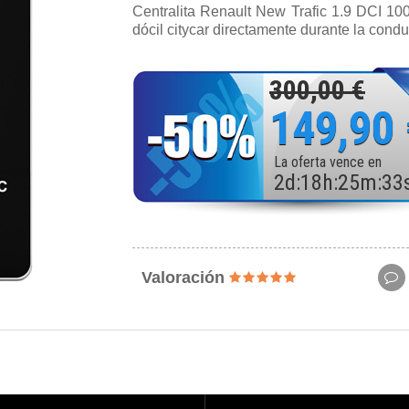
Centralita Renault New Trafic 1.9 DCI 10
dócil citycar directamente durante la condu
300,00 €
149,90
La oferta vence en
2
d
:
18
h
:
25
m
:
31
Valoración