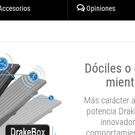
Accesorios
Opiniones
Dóciles o
mient
Más carácter a
potencia Drak
innovador
comportamien