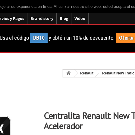
mejorar su experiencia en línea. Al utilizar nuestro sitio web, usted acepta el 
nvíos y Pagos
Brand story
Blog
Video
Usa el código
DB10
y obtén un 10% de descuento.
Oferta
Renault
Renault New Trafic
Centralita Renault New T
Acelerador