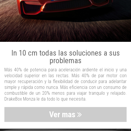
In 10 cm todas las soluciones a sus
problemas
Más 40% de potencia para aceleración ardiente el inicio y una
velocidad superior en las rectas. Más 40% de par motor con
mayor recuperación y la flexibilidad de conducir para adelantar
simple y rápida como nunca. Más eficiencia con un consumo de
combustible de un 20% menos para viajar tranquilo y relajado.
DrakeBox Monza le da todo lo que necesita.
Ver mas