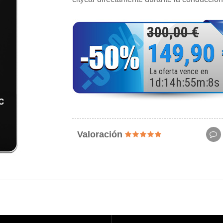
300,00 €
149,90
La oferta vence en
1
d
:
14
h
:
55
m
:
6
s
Valoración