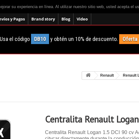
mejorar su experiencia en línea. Al utilizar nuestro sitio web, usted acepta el 
nvíos y Pagos
Brand story
Blog
Video
Usa el código
DB10
y obtén un 10% de descuento.
Oferta
Renault
Renault 
Centralita Renault Logan
Centralita Renault Logan 1.5 DCI 90 cv A
citycar directamente durante la conducción