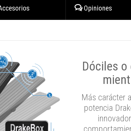
Accesorios
Opiniones
Dóciles o
mient
Más carácter a
potencia Drak
innovador
comportamien