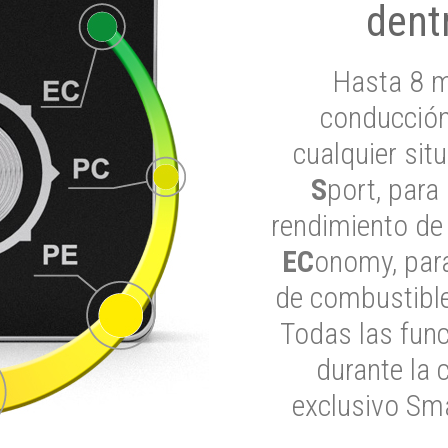
dent
Hasta 8 m
conducción
cualquier si
S
port, para
rendimiento de
EC
onomy, para
de combustible
Todas las func
durante la 
exclusivo Sma