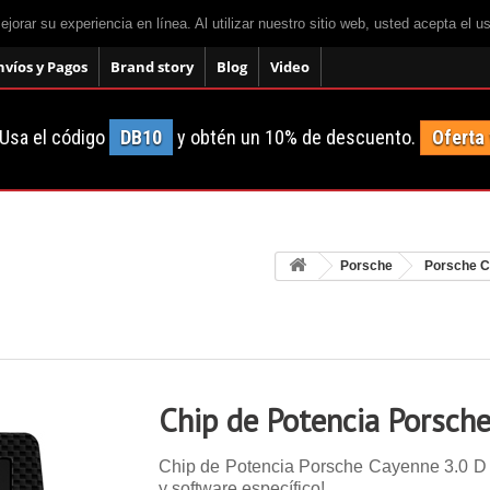
mejorar su experiencia en línea. Al utilizar nuestro sitio web, usted acepta el 
nvíos y Pagos
Brand story
Blog
Video
Usa el código
DB10
y obtén un 10% de descuento.
Oferta
Porsche
Porsche 
Chip de Potencia Porsch
Chip de Potencia Porsche Cayenne 3.0 D 24
y software específico!