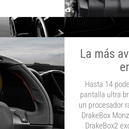
La más av
e
Hasta 14 pod
pantalla ultra br
un procesador rá
DrakeBox Monza
DrakeBox2 exc