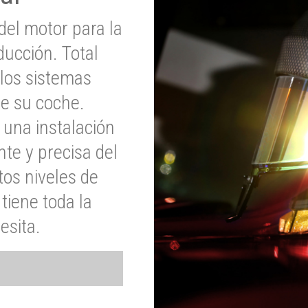
del motor para la
ucción. Total
 los sistemas
de su coche.
 una instalación
nte y precisa del
tos niveles de
tiene toda la
esita.