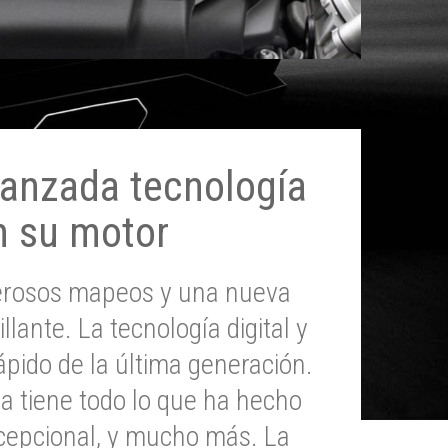
anzada tecnología
n su motor
erosos mapeos y una nueva
illante. La tecnología digital y
pido de la última generación.
 tiene todo lo que ha hecho
epcional, y mucho más. La