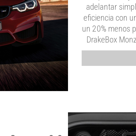
adelantar simp
eficiencia con 
un 20% menos par
DrakeBox Monza