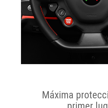
Máxima protecci
primer lug