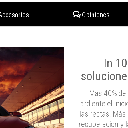
Accesorios
Opiniones
In 1
solucione
Más 40% de 
ardiente el inic
las rectas. Má
recuperación y l