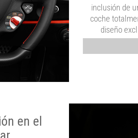
inclusión de u
coche totalme
diseño exc
ón en el
ar