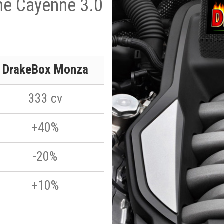
he Cayenne 3.0
DrakeBox Monza
333 cv
+40%
-20%
+10%