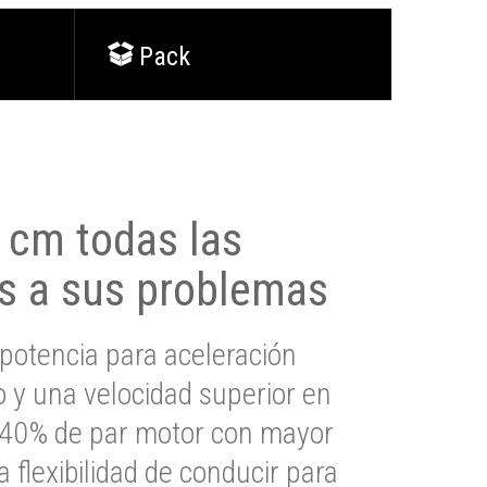
Pack
0 cm todas las
s a sus problemas
potencia para aceleración
io y una velocidad superior en
s 40% de par motor con mayor
a flexibilidad de conducir para