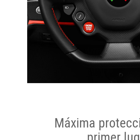
Máxima protecci
primer lug