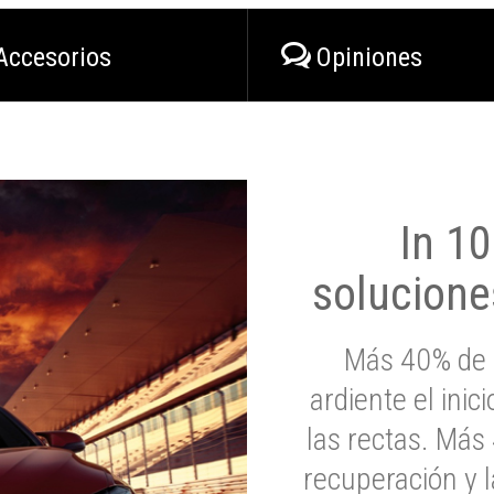
Accesorios
Opiniones
In 1
solucione
Más 40% de 
ardiente el inic
las rectas. Má
recuperación y l