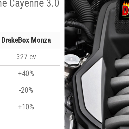
he Cayenne 3.0
DrakeBox Monza
327 cv
+40%
-20%
+10%