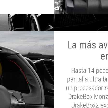
La más av
e
Hasta 14 pod
pantalla ultra br
un procesador rá
DrakeBox Monza
DrakeBox2 exc