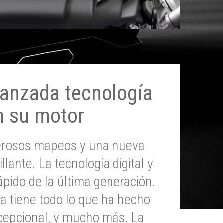
anzada tecnología
n su motor
erosos mapeos y una nueva
illante. La tecnología digital y
pido de la última generación.
 tiene todo lo que ha hecho
epcional, y mucho más. La