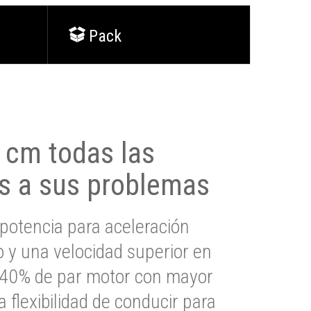
Pack
0 cm todas las
s a sus problemas
potencia para aceleración
io y una velocidad superior en
s 40% de par motor con mayor
a flexibilidad de conducir para