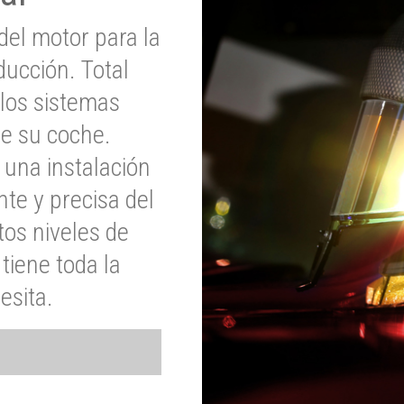
del motor para la
ucción. Total
 los sistemas
de su coche.
 una instalación
nte y precisa del
tos niveles de
tiene toda la
esita.