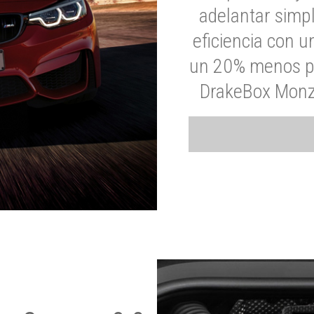
adelantar simp
eficiencia con 
un 20% menos par
DrakeBox Monza