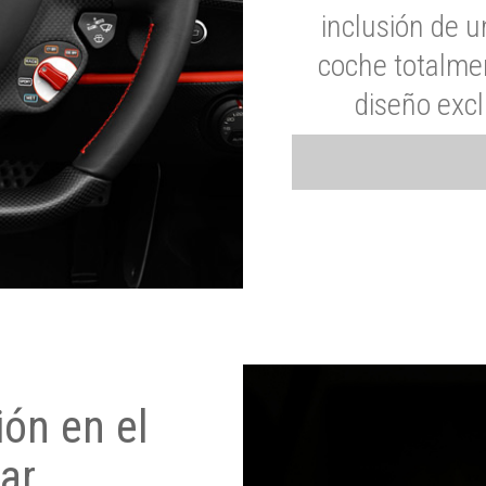
inclusión de u
coche totalme
diseño exc
ón en el
ar