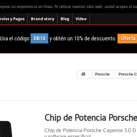
mejorar su experiencia en línea. Al utilizar nuestro sitio web, usted acepta el 
nvíos y Pagos
Brand story
Blog
Video
Usa el código
DB10
y obtén un 10% de descuento.
Oferta
Porsche
Porsche 
Chip de Potencia Porsch
Chip de Potencia Porsche Cayenne 3.0 D 24
y software específico!