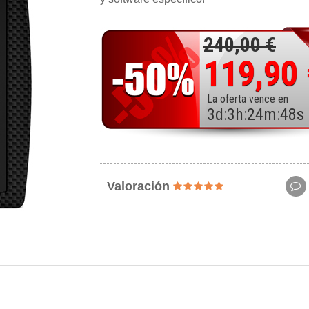
240,00 €
119,90
La oferta vence en
3
d
:
3
h
:
24
m
:
46
s
Valoración