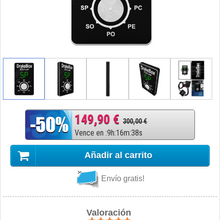
149,90 €
300,00 €
Vence en
:
9
h
:
16
m
:
37
s
Añadir al carrito
Envío gratis!
Valoración