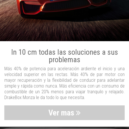
In 10 cm todas las soluciones a sus
problemas
Más 40% de potencia para aceleración ardiente el inicio y una
velocidad superior en las rectas. Más 40% de par motor con
mayor recuperación y la flexibilidad de conducir para adelantar
simple y rápida como nunca. Más eficiencia con un consumo de
combustible de un 20% menos para viajar tranquilo y relajado.
DrakeBox Monza le da todo lo que necesita.
Ver mas