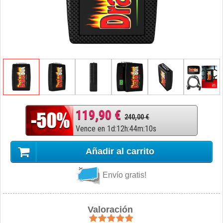
119,90 €
240,00 €
Vence en
1
d
:
12
h
:
44
m
:
9
s
Añadir al carrito
Envío gratis!
Valoración