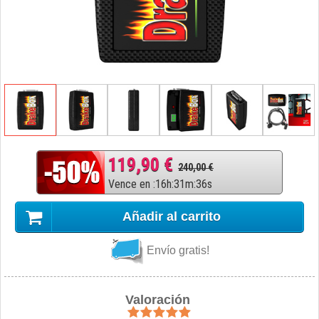
119,90 €
240,00 €
Vence en
:
16
h
:
31
m
:
35
s
Añadir al carrito
Envío gratis!
Valoración