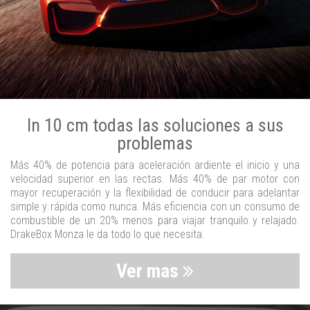
In 10 cm todas las soluciones a sus
problemas
Más 40% de potencia para aceleración ardiente el inicio y una
velocidad superior en las rectas. Más 40% de par motor con
mayor recuperación y la flexibilidad de conducir para adelantar
simple y rápida como nunca. Más eficiencia con un consumo de
combustible de un 20% menos para viajar tranquilo y relajado.
DrakeBox Monza le da todo lo que necesita.
Ver mas