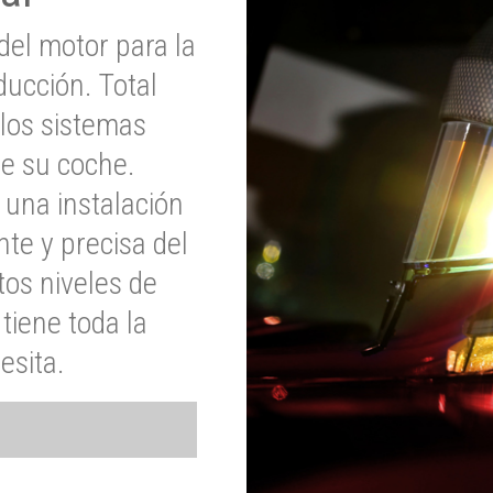
del motor para la
ucción. Total
 los sistemas
de su coche.
 una instalación
nte y precisa del
tos niveles de
tiene toda la
esita.