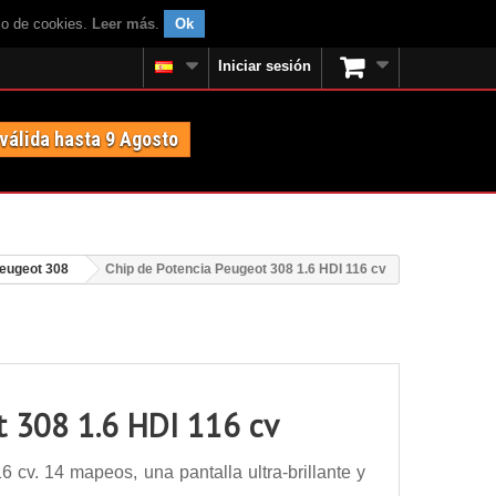
uso de cookies.
Leer más
.
Ok
Iniciar sesión
 válida hasta 9 Agosto
eugeot 308
Chip de Potencia Peugeot 308 1.6 HDI 116 cv
t 308 1.6 HDI 116 cv
cv. 14 mapeos, una pantalla ultra-brillante y