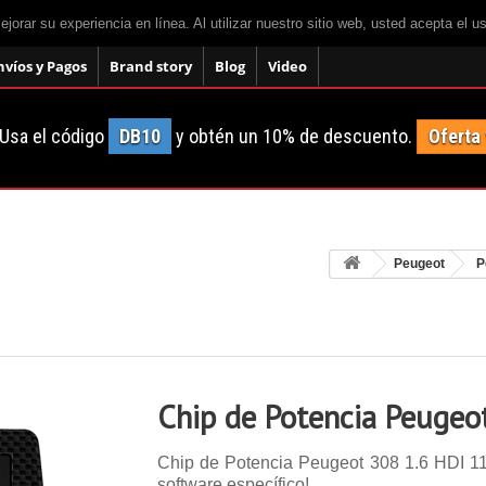
mejorar su experiencia en línea. Al utilizar nuestro sitio web, usted acepta el 
nvíos y Pagos
Brand story
Blog
Video
Usa el código
DB10
y obtén un 10% de descuento.
Oferta
Peugeot
P
Chip de Potencia Peugeo
Chip de Potencia Peugeot 308 1.6 HDI 116 
software específico!