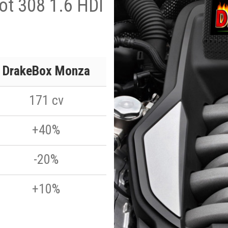
ot 308 1.6 HDI
DrakeBox Monza
171 cv
+40%
-20%
+10%