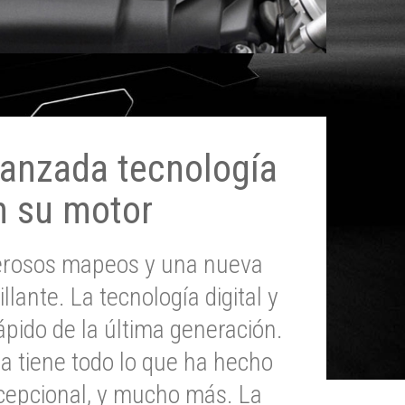
anzada tecnología
n su motor
erosos mapeos y una nueva
illante. La tecnología digital y
pido de la última generación.
 tiene todo lo que ha hecho
epcional, y mucho más. La