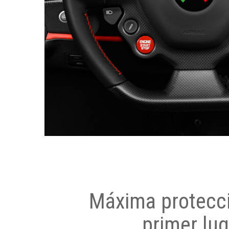
Máxima protecci
primer lug