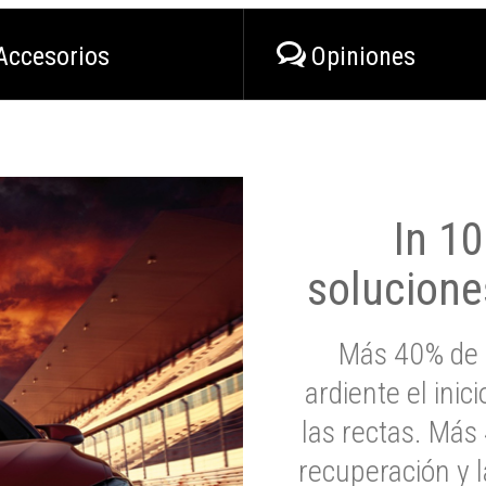
Accesorios
Opiniones
In 1
solucione
Más 40% de 
ardiente el inic
las rectas. Má
recuperación y l