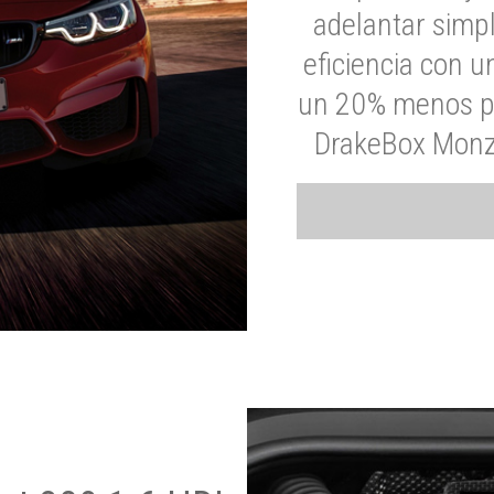
adelantar simp
eficiencia con 
un 20% menos par
DrakeBox Monza