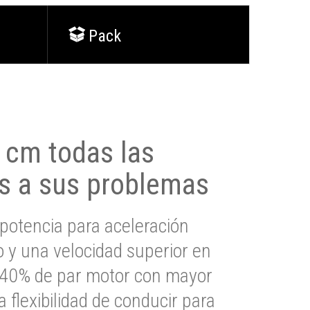
Pack
0 cm todas las
s a sus problemas
potencia para aceleración
io y una velocidad superior en
s 40% de par motor con mayor
a flexibilidad de conducir para