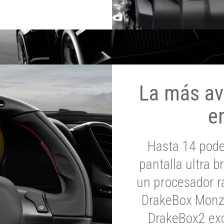
La más av
e
Hasta 14 pod
pantalla ultra br
un procesador rá
DrakeBox Monza
DrakeBox2 exc