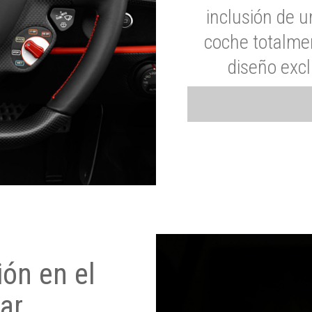
inclusión de u
coche totalme
diseño exc
ón en el
ar