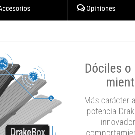
Accesorios
Opiniones
Dóciles o
mient
Más carácter a
potencia Drak
innovador
comportamien