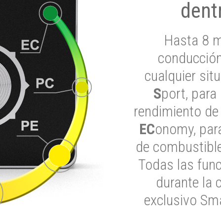
dent
Hasta 8 m
conducción
cualquier si
S
port, para
rendimiento de
EC
onomy, para
de combustible
Todas las func
durante la 
exclusivo Sma