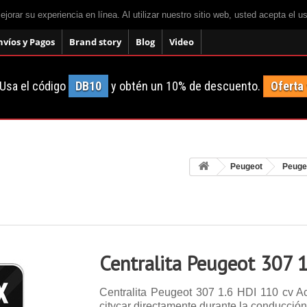
mejorar su experiencia en línea. Al utilizar nuestro sitio web, usted acepta el 
nvíos y Pagos
Brand story
Blog
Video
Usa el código
DB10
y obtén un 10% de descuento.
Oferta
Peugeot
Peuge
Centralita Peugeot 307 1
Centralita Peugeot 307 1.6 HDI 110 cv A
citycar directamente durante la conducción