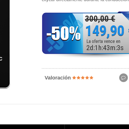
300,00 €
149,90
La oferta vence en
2
d
:
1
h
:
43
m
:
1
s
Valoración