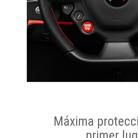
Máxima protecci
primer lug