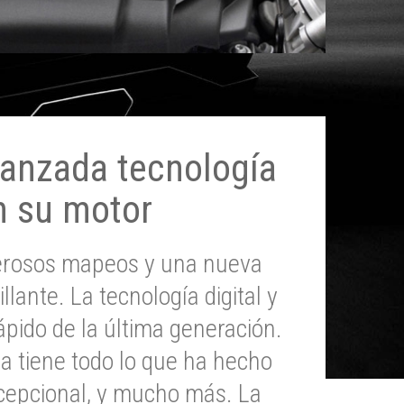
anzada tecnología
n su motor
erosos mapeos y una nueva
illante. La tecnología digital y
pido de la última generación.
 tiene todo lo que ha hecho
epcional, y mucho más. La