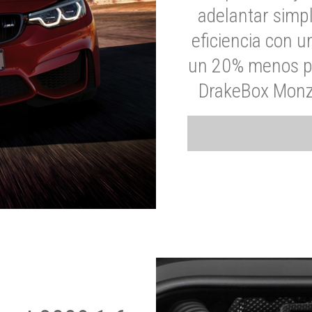
adelantar simp
eficiencia con 
un 20% menos par
DrakeBox Monza