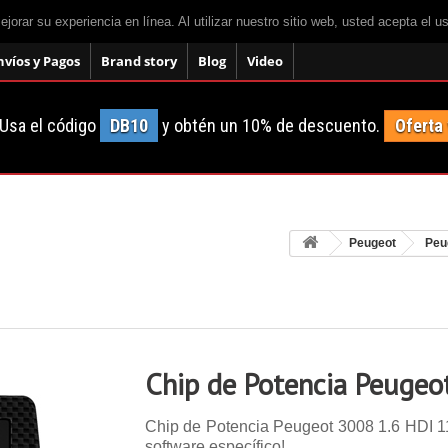
mejorar su experiencia en línea. Al utilizar nuestro sitio web, usted acepta el 
nvíos y Pagos
Brand story
Blog
Video
Usa el código
DB10
y obtén un 10% de descuento.
Oferta
Peugeot
Peu
Chip de Potencia Peugeo
Chip de Potencia Peugeot 3008 1.6 HDI 112
software específico!