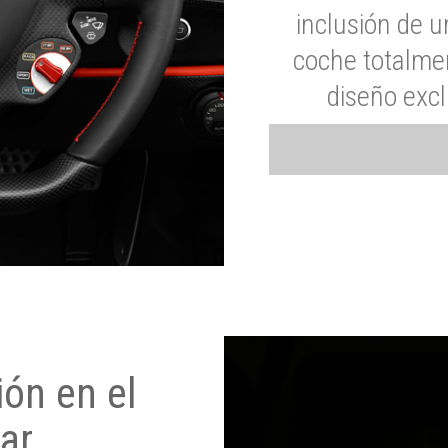
inclusión de u
coche totalme
diseño exc
ón en el
ar