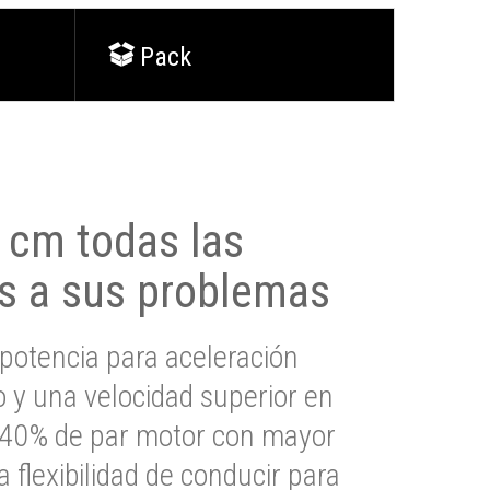
Pack
0 cm todas las
s a sus problemas
potencia para aceleración
io y una velocidad superior en
s 40% de par motor con mayor
a flexibilidad de conducir para