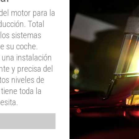
del motor para la
ucción. Total
 los sistemas
de su coche.
 una instalación
nte y precisa del
tos niveles de
tiene toda la
esita.