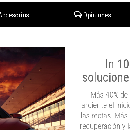
Accesorios
Opiniones
In 1
solucione
Más 40% de 
ardiente el inic
las rectas. Má
recuperación y l