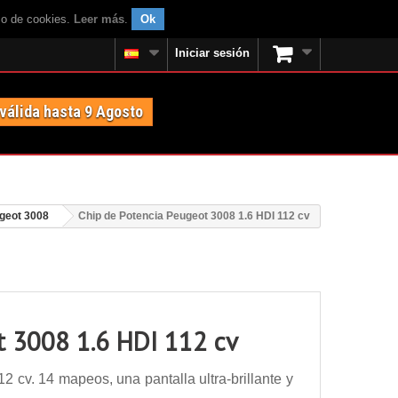
uso de cookies.
Leer más
.
Ok
Iniciar sesión
 válida hasta 9 Agosto
geot 3008
Chip de Potencia Peugeot 3008 1.6 HDI 112 cv
t 3008 1.6 HDI 112 cv
 cv. 14 mapeos, una pantalla ultra-brillante y