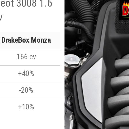
eot 3008 1.6
v
DrakeBox Monza
166 cv
+40%
-20%
+10%