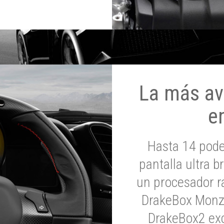
La más av
e
Hasta 14 pod
pantalla ultra br
un procesador rá
DrakeBox Monza
DrakeBox2 exc