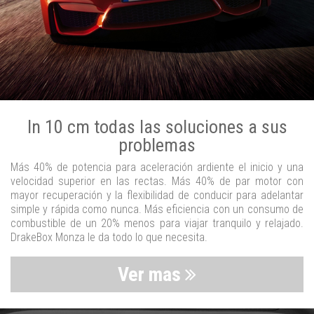
In 10 cm todas las soluciones a sus
problemas
Más 40% de potencia para aceleración ardiente el inicio y una
velocidad superior en las rectas. Más 40% de par motor con
mayor recuperación y la flexibilidad de conducir para adelantar
simple y rápida como nunca. Más eficiencia con un consumo de
combustible de un 20% menos para viajar tranquilo y relajado.
DrakeBox Monza le da todo lo que necesita.
Ver mas