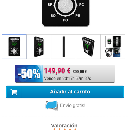
149,90 €
300,00 €
Vence en
2
d
:
17
h
:
57
m
:
36
s
Añadir al carrito
Envío gratis!
Valoración