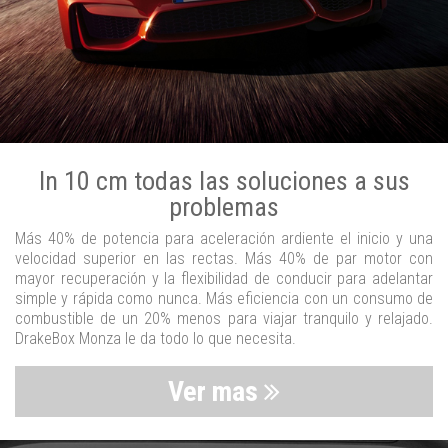
In 10 cm todas las soluciones a sus
problemas
Más 40% de potencia para aceleración ardiente el inicio y una
velocidad superior en las rectas. Más 40% de par motor con
mayor recuperación y la flexibilidad de conducir para adelantar
simple y rápida como nunca. Más eficiencia con un consumo de
combustible de un 20% menos para viajar tranquilo y relajado.
DrakeBox Monza le da todo lo que necesita.
Ver mas