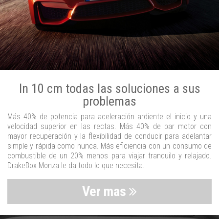
In 10 cm todas las soluciones a sus
problemas
Más 40% de potencia para aceleración ardiente el inicio y una
velocidad superior en las rectas. Más 40% de par motor con
mayor recuperación y la flexibilidad de conducir para adelantar
simple y rápida como nunca. Más eficiencia con un consumo de
combustible de un 20% menos para viajar tranquilo y relajado.
DrakeBox Monza le da todo lo que necesita.
Ver mas