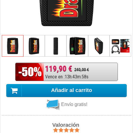
119,90 €
240,00 €
Vence en
:
13
h
:
43
m
:
57
s
Añadir al carrito
Envío gratis!
Valoración