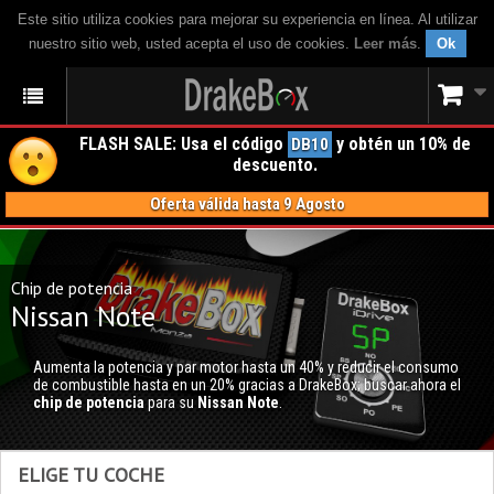
Este sitio utiliza cookies para mejorar su experiencia en línea. Al utilizar
nuestro sitio web, usted acepta el uso de cookies.
Leer más
.
Ok
FLASH SALE: Usa el código
y obtén un 10% de
DB10
descuento.
Oferta válida hasta 9 Agosto
Chip de potencia
Nissan Note
Aumenta la potencia y par motor hasta un 40% y reducir el consumo
de combustible hasta en un 20% gracias a DrakeBox; buscar ahora el
chip de potencia
para su
Nissan Note
.
ELIGE TU COCHE