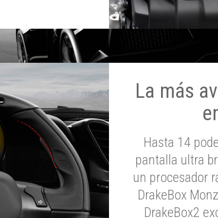
La más av
e
Hasta 14 pod
pantalla ultra br
un procesador rá
DrakeBox Monza
DrakeBox2 exc