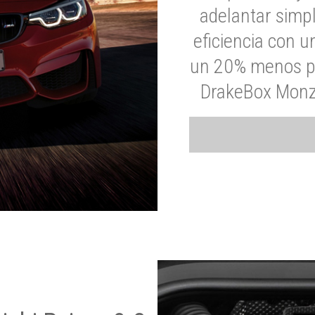
adelantar simp
eficiencia con 
un 20% menos par
DrakeBox Monza