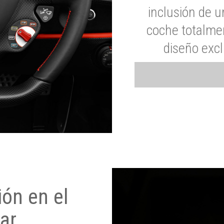
inclusión de u
coche totalme
diseño exc
ón en el
ar