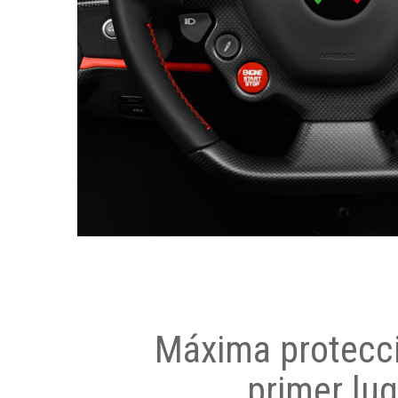
Máxima protecci
primer lug