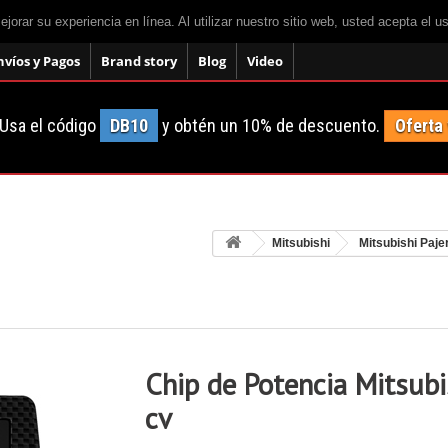
mejorar su experiencia en línea. Al utilizar nuestro sitio web, usted acepta el 
nvíos y Pagos
Brand story
Blog
Video
Usa el código
DB10
y obtén un 10% de descuento.
Oferta
Mitsubishi
Mitsubishi Paje
Chip de Potencia Mitsubi
cv