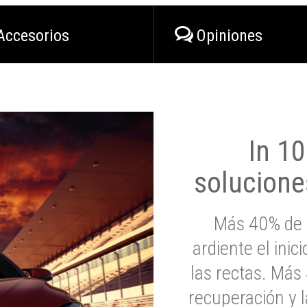
Accesorios
Opiniones
In 1
solucione
Más 40% de 
ardiente el inic
las rectas. Má
recuperación y l