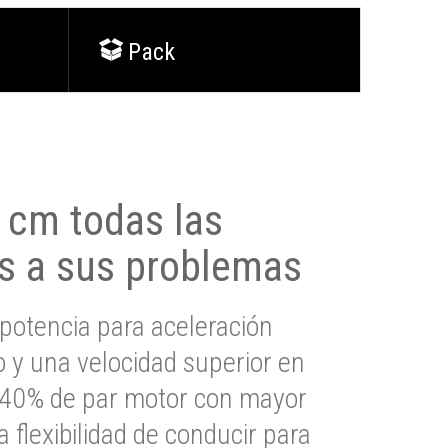
Pack
0 cm todas las
s a sus problemas
potencia para aceleración
io y una velocidad superior en
s 40% de par motor con mayor
a flexibilidad de conducir para