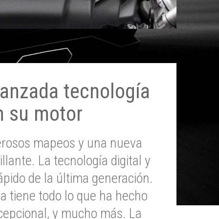
anzada tecnología
n su motor
erosos mapeos y una nueva
illante. La tecnología digital y
pido de la última generación.
 tiene todo lo que ha hecho
epcional, y mucho más. La