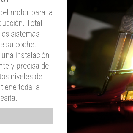
del motor para la
ucción. Total
 los sistemas
de su coche.
 una instalación
nte y precisa del
tos niveles de
tiene toda la
esita.