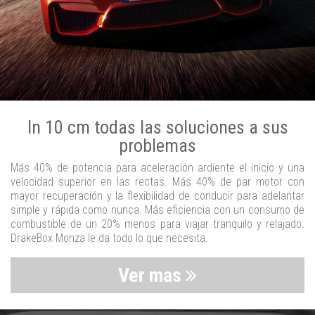
In 10 cm todas las soluciones a sus
problemas
Más 40% de potencia para aceleración ardiente el inicio y una
velocidad superior en las rectas. Más 40% de par motor con
mayor recuperación y la flexibilidad de conducir para adelantar
simple y rápida como nunca. Más eficiencia con un consumo de
combustible de un 20% menos para viajar tranquilo y relajado.
DrakeBox Monza le da todo lo que necesita.
Ver mas