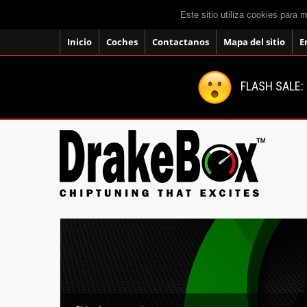
Este sitio utiliza cookies para 
Inicio
Coches
Contactanos
Mapa del sitio
E
FLASH SALE: 