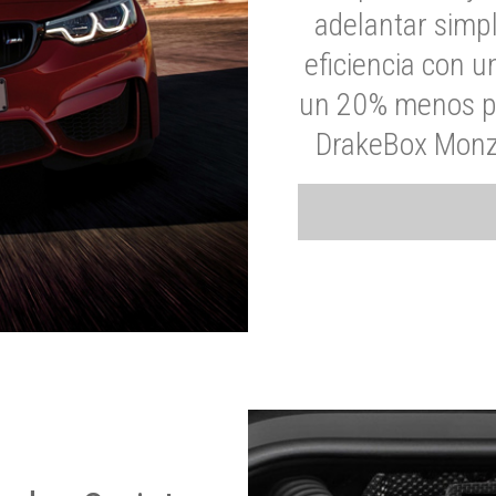
adelantar simp
eficiencia con 
un 20% menos par
DrakeBox Monza