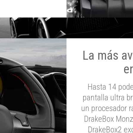
La más av
e
Hasta 14 pod
pantalla ultra br
un procesador rá
DrakeBox Monza
DrakeBox2 exc