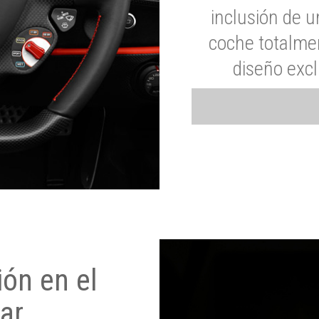
inclusión de u
coche totalme
diseño exc
ón en el
ar