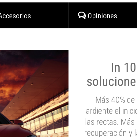
Accesorios
Opiniones
In 1
solucione
Más 40% de 
ardiente el inic
las rectas. Má
recuperación y l