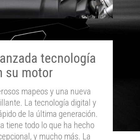
anzada tecnología
n su motor
erosos mapeos y una nueva
illante. La tecnología digital y
pido de la última generación.
 tiene todo lo que ha hecho
epcional, y mucho más. La