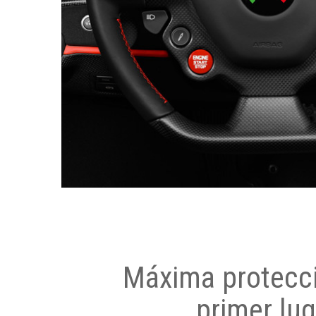
Máxima protecci
primer lug