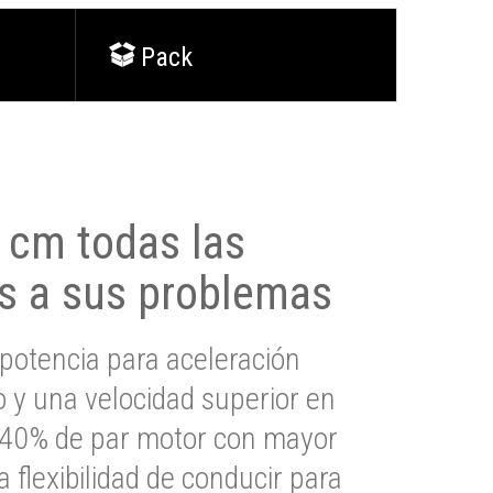
Pack
0 cm todas las
s a sus problemas
potencia para aceleración
io y una velocidad superior en
s 40% de par motor con mayor
a flexibilidad de conducir para