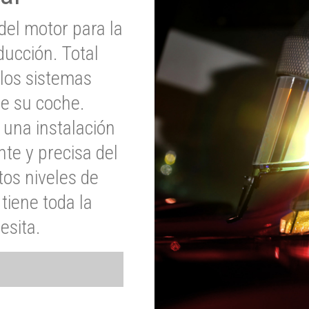
del motor para la
ucción. Total
 los sistemas
de su coche.
 una instalación
nte y precisa del
tos niveles de
tiene toda la
esita.