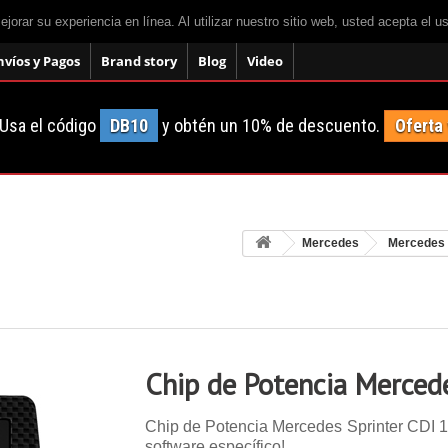
mejorar su experiencia en línea. Al utilizar nuestro sitio web, usted acepta el 
nvíos y Pagos
Brand story
Blog
Video
Usa el código
DB10
y obtén un 10% de descuento.
Oferta
Mercedes
Mercedes 
Chip de Potencia Merced
Chip de Potencia Mercedes Sprinter CDI 109
software específico!