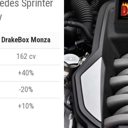
edes Sprinter
v
DrakeBox Monza
162 cv
+40%
-20%
+10%