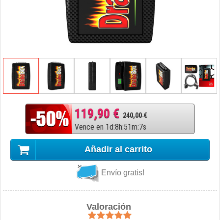
119,90 €
240,00 €
Vence en
1
d
:
8
h
:
51
m
:
6
s
Añadir al carrito
Envío gratis!
Valoración