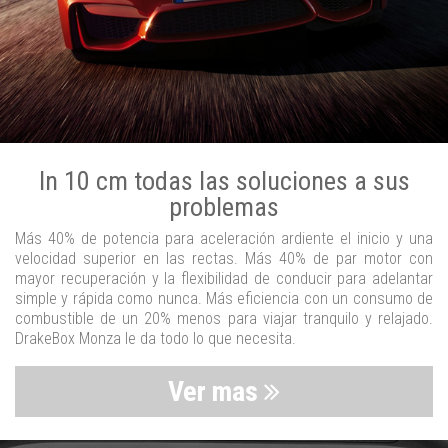
In 10 cm todas las soluciones a sus
problemas
Más 40% de potencia para aceleración ardiente el inicio y una
velocidad superior en las rectas. Más 40% de par motor con
mayor recuperación y la flexibilidad de conducir para adelantar
simple y rápida como nunca. Más eficiencia con un consumo de
combustible de un 20% menos para viajar tranquilo y relajado.
DrakeBox Monza le da todo lo que necesita.
Ver mas