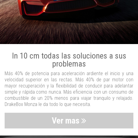
In 10 cm todas las soluciones a sus
problemas
Más 40% de potencia para aceleración ardiente el inicio y una
velocidad superior en las rectas. Más 40% de par motor con
mayor recuperación y la flexibilidad de conducir para adelantar
simple y rápida como nunca. Más eficiencia con un consumo de
combustible de un 20% menos para viajar tranquilo y relajado.
DrakeBox Monza le da todo lo que necesita.
Ver mas