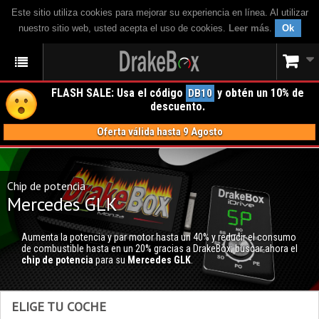
Este sitio utiliza cookies para mejorar su experiencia en línea. Al utilizar
nuestro sitio web, usted acepta el uso de cookies.
Leer más
.
Ok
FLASH SALE: Usa el código
y obtén un 10% de
DB10
descuento.
Oferta válida hasta 9 Agosto
Chip de potencia
Mercedes GLK
Aumenta la potencia y par motor hasta un 40% y reducir el consumo
de combustible hasta en un 20% gracias a DrakeBox; buscar ahora el
chip de potencia
para su
Mercedes GLK
.
ELIGE TU COCHE