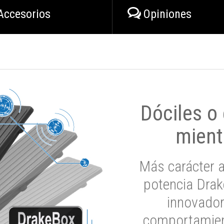
Accesorios
Opiniones
Dóciles o
mient
Más carácter a
potencia Drak
innovador
comportamien