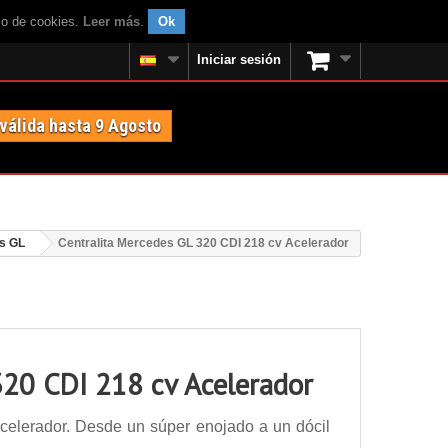
uso de cookies.
Leer más
.
Ok
Iniciar sesión
 válida hasta 9 Agosto
s GL
Centralita Mercedes GL 320 CDI 218 cv Acelerador
320 CDI 218 cv Acelerador
celerador. Desde un súper enojado a un dócil
.