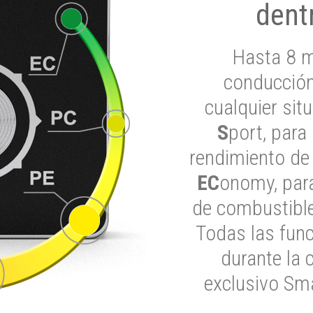
dent
Hasta 8 m
conducción
cualquier si
S
port, para
rendimiento de
EC
onomy, para
de combustible
Todas las func
durante la 
exclusivo Sma