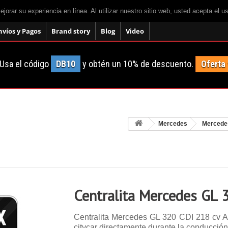
mejorar su experiencia en línea. Al utilizar nuestro sitio web, usted acepta el 
nvíos y Pagos
Brand story
Blog
Video
Usa el código
DB10
y obtén un 10% de descuento.
Oferta
Mercedes
Mercede
Centralita Mercedes GL 
Centralita Mercedes GL 320 CDI 218 cv A
citycar directamente durante la conducción