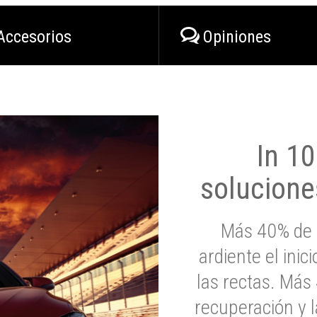
Accesorios
Opiniones
In 1
solucione
Más 40% de 
ardiente el inic
las rectas. Má
recuperación y l