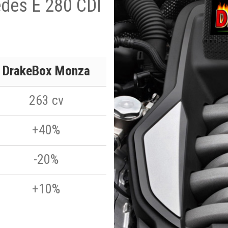
edes E 280 CDI
DrakeBox Monza
263 cv
+40%
-20%
+10%