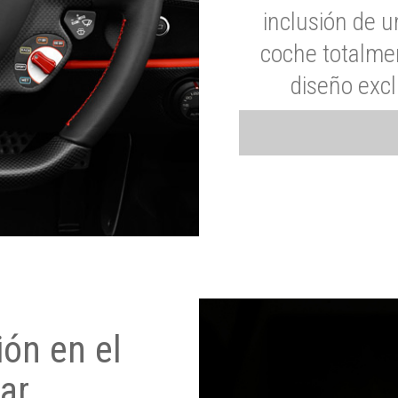
inclusión de u
coche totalme
diseño exc
ón en el
ar