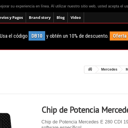
mejorar su experiencia en línea. Al utilizar nuestro sitio web, usted acepta el 
nvíos y Pagos
Brand story
Blog
Video
Usa el código
DB10
y obtén un 10% de descuento.
Oferta
Mercedes
M
Chip de Potencia Merced
Chip de Potencia Mercedes E 280 CDI 190 
software específico!