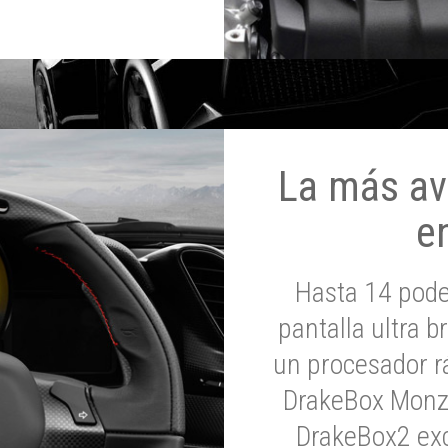
La más av
e
Hasta 14 pod
pantalla ultra br
un procesador rá
DrakeBox Monza
DrakeBox2 exc