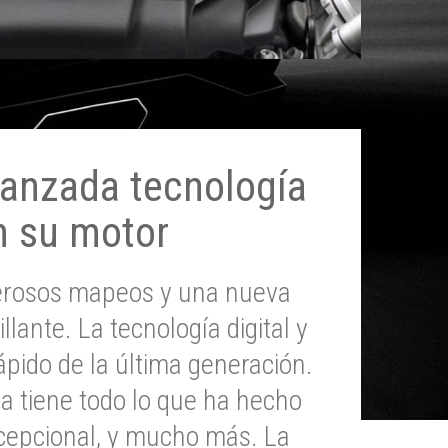
anzada tecnología
n su motor
erosos mapeos y una nueva
illante. La tecnología digital y
pido de la última generación.
 tiene todo lo que ha hecho
epcional, y mucho más. La