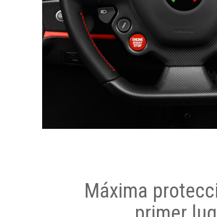
Máxima protecci
primer lug