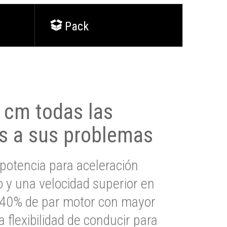
Pack
0 cm todas las
s a sus problemas
potencia para aceleración
io y una velocidad superior en
s 40% de par motor con mayor
a flexibilidad de conducir para