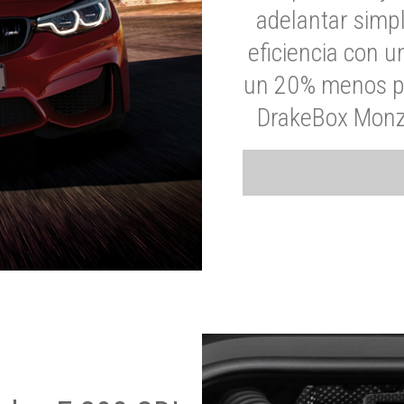
adelantar simp
eficiencia con 
un 20% menos par
DrakeBox Monza