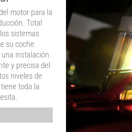
del motor para la
ucción. Total
 los sistemas
de su coche.
 una instalación
nte y precisa del
tos niveles de
tiene toda la
esita.