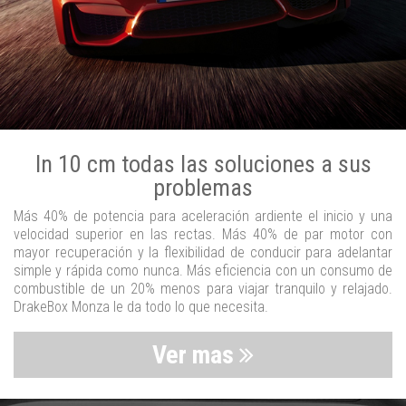
In 10 cm todas las soluciones a sus
problemas
Más 40% de potencia para aceleración ardiente el inicio y una
velocidad superior en las rectas. Más 40% de par motor con
mayor recuperación y la flexibilidad de conducir para adelantar
simple y rápida como nunca. Más eficiencia con un consumo de
combustible de un 20% menos para viajar tranquilo y relajado.
DrakeBox Monza le da todo lo que necesita.
Ver mas