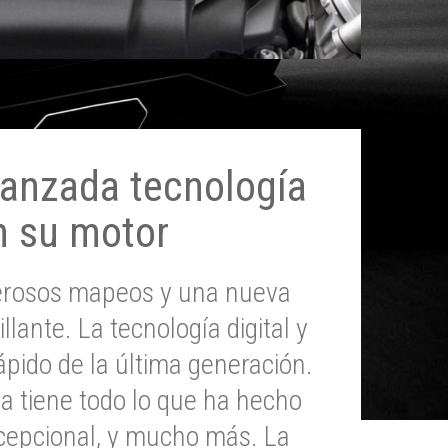
anzada tecnología
n su motor
erosos mapeos y una nueva
illante. La tecnología digital y
pido de la última generación.
 tiene todo lo que ha hecho
epcional, y mucho más. La