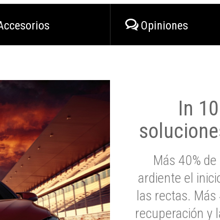
Accesorios
Opiniones
In 1
solucione
Más 40% de 
ardiente el inic
las rectas. Má
recuperación y l