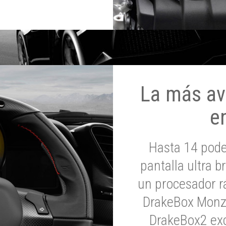
La más av
e
Hasta 14 pod
pantalla ultra br
un procesador rá
DrakeBox Monza
DrakeBox2 exc