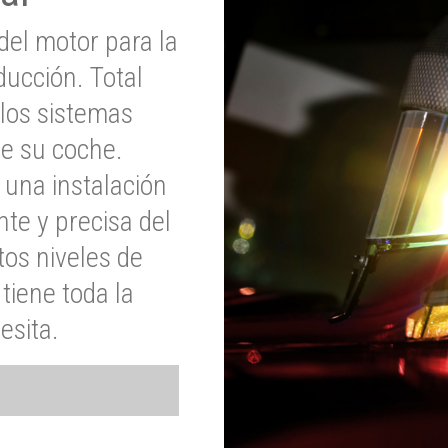
del motor para la
ucción. Total
 los sistemas
de su coche.
 una instalación
nte y precisa del
tos niveles de
tiene toda la
esita.