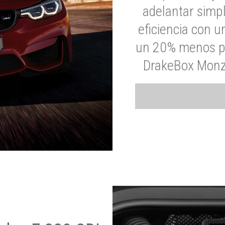
adelantar simp
eficiencia con 
un 20% menos par
DrakeBox Monza