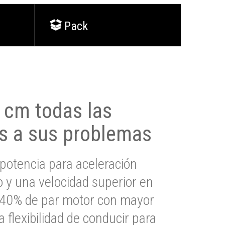
Pack
0 cm todas las
s a sus problemas
potencia para aceleración
io y una velocidad superior en
s 40% de par motor con mayor
a flexibilidad de conducir para