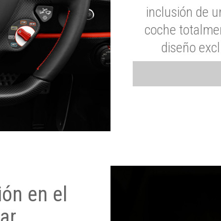
inclusión de u
coche totalme
diseño exc
ón en el
ar