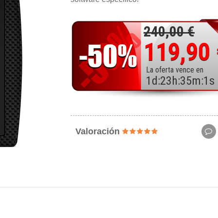
240,00 €
119,90
La oferta vence en
1
d
:
23
h
:
34
m
:
59
Valoración