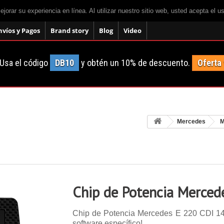
mejorar su experiencia en línea. Al utilizar nuestro sitio web, usted acepta el 
nvíos y Pagos
Brand story
Blog
Video
Usa el código
DB10
y obtén un 10% de descuento.
Oferta
Mercedes
M
Chip de Potencia Merced
Chip de Potencia Mercedes E 220 CDI 143 
software específico!