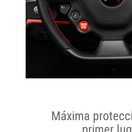
Máxima protecci
primer lug