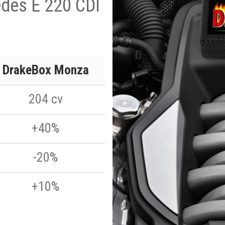
edes E 220 CDI
DrakeBox Monza
204 cv
+40%
-20%
+10%