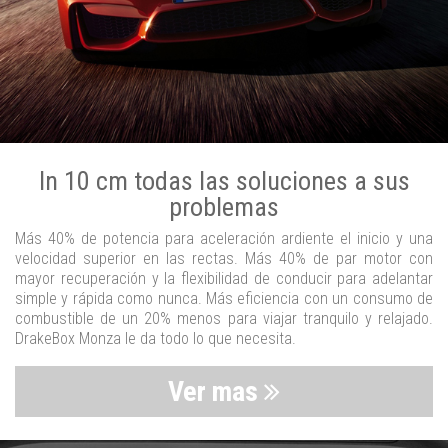
In 10 cm todas las soluciones a sus
problemas
Más 40% de potencia para aceleración ardiente el inicio y una
velocidad superior en las rectas. Más 40% de par motor con
mayor recuperación y la flexibilidad de conducir para adelantar
simple y rápida como nunca. Más eficiencia con un consumo de
combustible de un 20% menos para viajar tranquilo y relajado.
DrakeBox Monza le da todo lo que necesita.
Ver mas