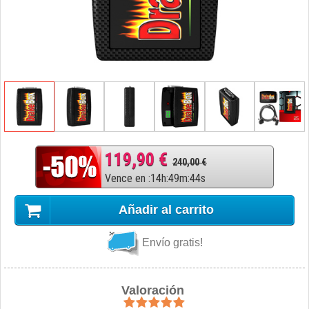
119,90 €
240,00 €
Vence en
:
14
h
:
49
m
:
43
s
Añadir al carrito
Envío gratis!
Valoración